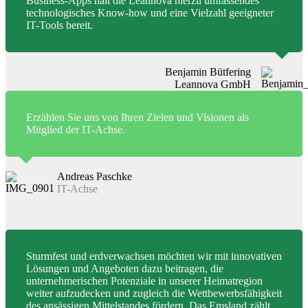
Business-Apps hält die Leannova hierzu umfassendes
technologisches Know-how und eine Vielzahl geeigneter
IT-Tools bereit.
Benjamin Bütfering
Leannova GmbH
Erzählen Sie uns von Ihren Zielen und Visionen als
Mitglied der IT-Achse.
Andreas Paschke
IT-Achse
Sturmfest und erdverwachsen möchten wir mit innovativen
Lösungen und Angeboten dazu beitragen, die
unternehmerischen Potenziale in unserer Heimatregion
weiter aufzudecken und zugleich die Wettbewerbsfähigkeit
des ansässigen Mittelstandes fördern. Das Emsland zählt