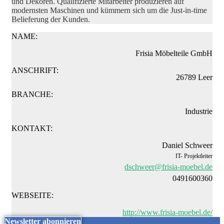
und Dekoren. Qualifizierte Mitarbeiter produzieren auf
modernsten Maschinen und kümmern sich um die Just-in-time
Belieferung der Kunden.
NAME:
Frisia Möbelteile GmbH
ANSCHRIFT:
26789 Leer
BRANCHE:
Industrie
KONTAKT:
Daniel Schweer
IT- Projektleiter
dschweer@frisia-moebel.de
0491600360
WEBSEITE:
http://www.frisia-moebel.de/
Newsletter abonnieren