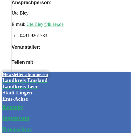
Ansprechperson:
Ute Bley
E-mail:
Ute.Bley@lkleer.de
Tel:
0491 9261783
Veranstalter:
Teilen mit
Newsletter abonnieren
Landkreis Emsland
Landkreis Leer
Stadt Lingen
Ems-Achse
Kontakt
Impressum
Datenschutz