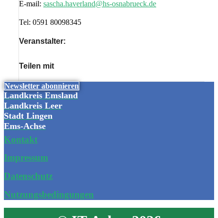
E-mail:
sascha.haverland@hs-osnabrueck.de
Tel:
0591 80098345
Veranstalter:
Teilen mit
Newsletter abonnieren
Landkreis Emsland
Landkreis Leer
Stadt Lingen
Ems-Achse
Kontakt
Impressum
Datenschutz
Nutzungsbedingungen