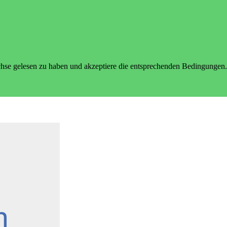
hse gelesen zu haben und akzeptiere die entsprechenden Bedingungen.
n