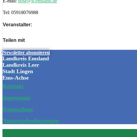
E-mail:
bose@it-emsland.de
Tel:
05918076988
Veranstalter:
Teilen mit
Newsletter abonnieren
Landkreis Emsland
Landkreis Leer
Stadt Lingen
Ems-Achse
Kontakt
Impressum
Datenschutz
Nutzungsbedingungen