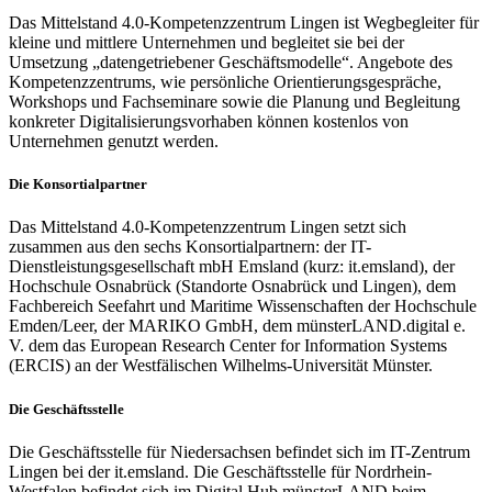
Das Mittelstand 4.0-Kompetenzzentrum Lingen ist Wegbegleiter für
kleine und mittlere Unternehmen und begleitet sie bei der
Umsetzung „datengetriebener Geschäftsmodelle“. Angebote des
Kompetenzzentrums, wie persönliche Orientierungsgespräche,
Workshops und Fachseminare sowie die Planung und Begleitung
konkreter Digitalisierungsvorhaben können kostenlos von
Unternehmen genutzt werden.
Die Konsortialpartner
Das Mittelstand 4.0-Kompetenzzentrum Lingen setzt sich
zusammen aus den sechs Konsortialpartnern: der IT-
Dienstleistungsgesellschaft mbH Emsland (kurz: it.emsland), der
Hochschule Osnabrück (Standorte Osnabrück und Lingen), dem
Fachbereich Seefahrt und Maritime Wissenschaften der Hochschule
Emden/Leer, der MARIKO GmbH, dem münsterLAND.digital e.
V. dem das European Research Center for Information Systems
(ERCIS) an der Westfälischen Wilhelms-Universität Münster.
Die Geschäftsstelle
Die Geschäftsstelle für Niedersachsen befindet sich im IT-Zentrum
Lingen bei der it.emsland. Die Geschäftsstelle für Nordrhein-
Westfalen befindet sich im Digital Hub münsterLAND beim